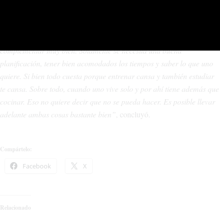
carrera universitaria a embarcarse con la misma dedicación al
estudio.
“Ser un deportista y estudiar
(cursa la carrera de Gestión
Ambiental)
es fundamental. Creo que son dos cosas que se pueden
complementar muy bien. Solamente se necesita una buena
planificación, tener bien acomodados los tiempos y saber lo que uno
quiere. Si bien todo cuesta porque entrenar cansa y también estudiar
te cansa. Sobre todo, cuando uno vive solo y por ahí tiene además que
cocinar. Eso no quiere decir que no se pueda hacer. Es posible llevar
adelante ambas cosas bastante bien”
, concluyó.
Compártelo:
Facebook
X
Relacionado