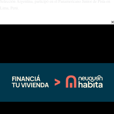
Selección Argentina, participó en el Panamericano Junior de Pista en
Lima, Perú.
Aprovechando la celebración del Día del Ciclismo, Abril aconsejó a
ciclistas a no bajar los brazos porque esta disciplina
“da muchas
posibilidades si uno hace bien las cosas. Por ahí cuesta un poco
agarrar la bicicleta y salir, pero una vez que uno se pone a pedalear,
lo disfruta”
, afirmó.
“Y para aquellos que no compiten
–agregó-,
también es una buena
opción para la salud ya que es uno de los mejores deportes que
existen en ese sentido. Y a los que no les gusta el ciclismo, les digo que
cambien, pero no dejen porque el deporte es lo más importante”
,
aseguró.
También aconsejó a los jóvenes con posibilidades de continuar una