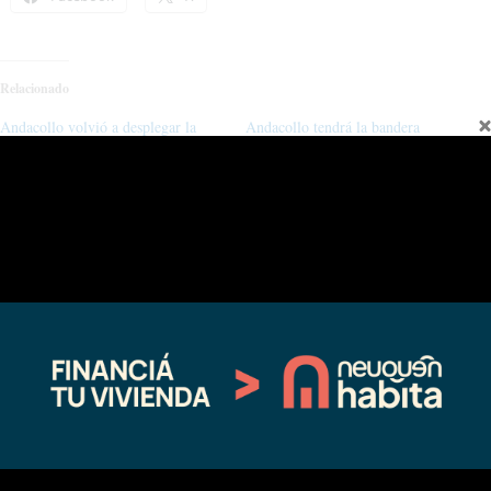
Relacionado
Andacollo volvió a desplegar la
Andacollo tendrá la bandera
bandera más grande de la provincia
argentina más grande del norte
06/22/2026
06/12/2019
En "actualidad"
En "Regionales"
Dolor en Andacollo: murió un
veterano de Malvinas en un vuelco
sobre la Ruta 40
10/28/2025
En "actualidad"
←
Entrada anterior
Entrada siguiente
→