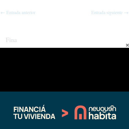
←
Entrada anterior
Entrada siguiente
→
Fina