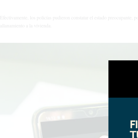
Efectivamente, los policías pudieron constatar el estado preocupante, po
allanamiento a la vivienda.