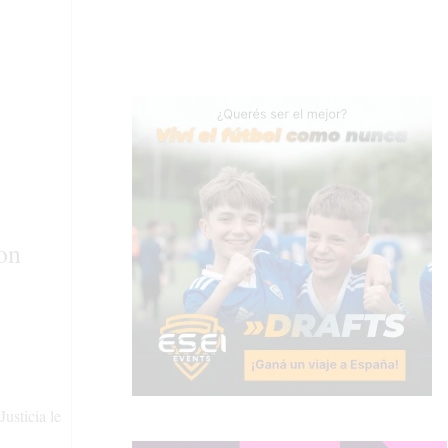
on
usticia le