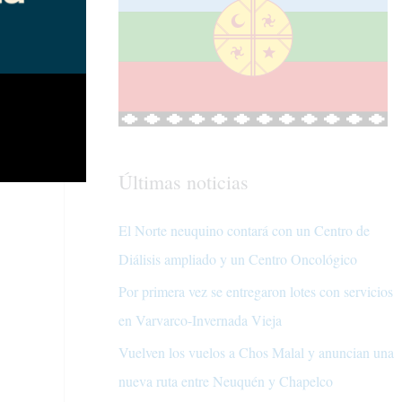
Últimas noticias
El Norte neuquino contará con un Centro de
Diálisis ampliado y un Centro Oncológico
Por primera vez se entregaron lotes con servicios
en Varvarco-Invernada Vieja
Vuelven los vuelos a Chos Malal y anuncian una
nueva ruta entre Neuquén y Chapelco