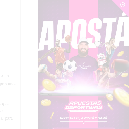
or un
provincia.
, que
s a
sa, para