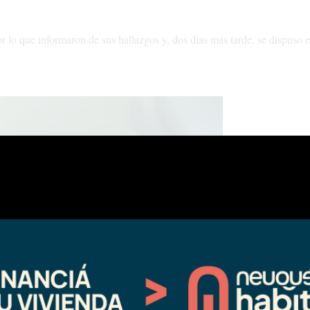
r lo que informaron de sus hallazgos y, dos días más tarde, se dispuso e