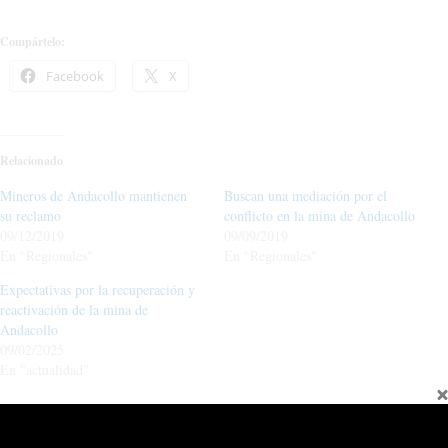
Compártelo:
Facebook
X
Relacionado
Mineros de Andacollo mantienen
Buscan una mediación por el
su reclamo
conflicto en la mina de Andacollo
09/12/2019
09/09/2019
En "Regionales"
En "Regionales"
Expectativas por la recuperación y
reactivación de la mina de
Andacollo
09/02/2025
En "actualidad"