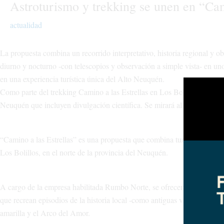
Astroturismo y trekking se unen en “Cami
actualidad
La propuesta combina un recorrido interpretativo, historia regional y ob
diurno y nocturno -con telescopios y observación a simple vista- en uno
en una experiencia turística única del Alto Neuquén.
Como parte del trekking Camino a las Estrellas en Los Bolillos, este 21
Neuquén que incluyen divulgación científica. Se mirará al firmamento co
“Camino a las Estrellas” es una propuesta que combina turismo de natura
Los Bolillos, en el norte de la provincia del Neuquén.
A cargo de la empresa habilitada Rumbo Norte, se ofrecerá un trekking i
que recrean episodios de la historia local -como antiguas viviendas y la 
amarilla y el Arco del Amor.