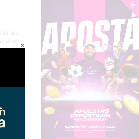
 del cielo
a y ciencia
del Alto
la vista.
rotegida
atralizadas
a peste