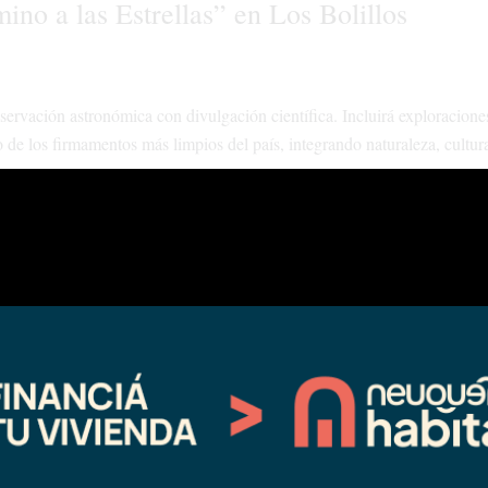
no a las Estrellas” en Los Bolillos
servación astronómica con divulgación científica. Incluirá exploraciones
 de los firmamentos más limpios del país, integrando naturaleza, cultur
 de febrero se llevarán a cabo dos actividades de observación del cielo 
n telescopio y anteojos especiales y de manera natural sin elementos a 
leza, historia regional y puesta en escena teatral, en el Área Natural P
nterpretativo de baja dificultad en un área protegida, con estaciones te
captura de una cautiva- y relatos sobre los Pincheira, el cementerio de l