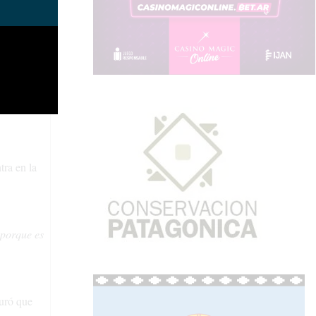
eciales
á.
el cielo a
tra en la
 porque es
guró que