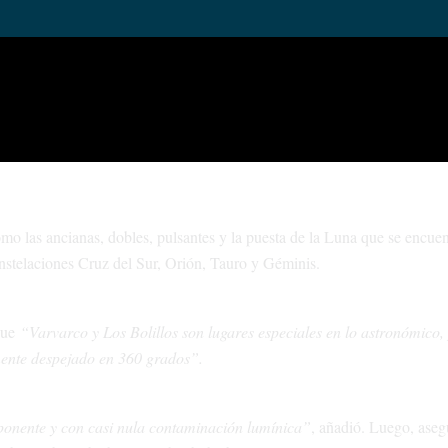
el sol y de la luna de día, con los visores mencionados y con filtros esp
ue estarán acompañados de divulgación científica de lo que se observar
a escena teatral en Los Bolillos, se concretará una observación guiada d
como las ancianas, dobles, pulsantes y la puesta de la Luna que se encuen
constelaciones Cruz del Sur, Orión, Tauro y Géminis.
 que
“Varvarco y Los Bolillos son lugares especiales en lo astronómico,
ente despejado en 360 grados”.
onente y con casi nula contaminación lumínica”
, añadió. Luego, ase