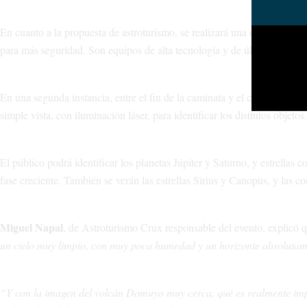
En cuanto a la propuesta de astroturismo, se realizará una observación d
para más seguridad. Son equipos de alta tecnología y de última gama q
En una segunda instancia, entre el fin de la caminata y el comienzo de l
simple vista, con iluminación láser, para identificar los distintos objetos.
El público podrá identificar los planetas Júpiter y Saturno, y estrellas 
fase creciente. También se verán las estrellas Sirius y Canopus, y las 
Miguel Napal
, de Astroturismo Crux responsable del evento, explicó
un cielo muy limpio, con muy poca humedad y un horizonte absolutam
“Y con la imagen del volcán Domuyo muy cerca, qué es realmente imp