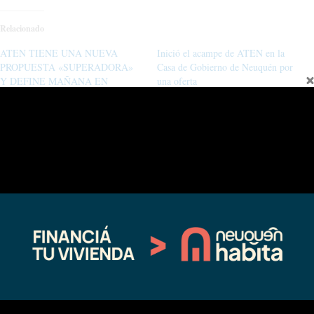
Relacionado
ATEN TIENE UNA NUEVA
Inició el acampe de ATEN en la
PROPUESTA «SUPERADORA»
Casa de Gobierno de Neuquén por
Y DEFINE MAÑANA EN
una oferta
ASAMBLEAS
03/10/2021
02/22/2023
En "Sin categoría"
En "Educación"
Las asambleas de ATEN
rechazaron la oferta y proponen
hasta 5 días de paro
02/18/2021
En "Educación"
←
Entrada anterior
Entrada siguiente
→