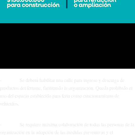
⁃ Cada feria, en el caso de no estar cerrada perimetralmente, se
vallará en su totalidad para evitar el ingreso y egreso de personas por
lugares no permitidos, asignando un acceso y salida de la feria con una
circulación establecida de tal manera que el flujo de personas sea
unidireccional. Se dispondrá de personal de seguridad que controle el
cumplimento de circulación respetando espacio delimitado.
⁃ Se deberá habilitar una calle para ingreso y descarga de
productos del feriante, facilitando la organización. Queda prohibido el
uso del espacio establecido para feria como estacionamiento de
vehículos.
⁃ Se requiere máxima colaboración de todas las personas de la
organización en la adopción de las medidas preventivas y el