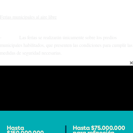
Ferias municipales al aire libre
⁃ Las ferias se realizarán únicamente sobre los predios
municipales habilitados, que presenten las condiciones para cumplir las
medidas de seguridad necesarias.
⁃ Se fija un factor de ocupación de hasta un máximo del 50%
de su capacidad, a fin de evitar aglomeraciones de personas o
dificultades para garantizar el distanciamiento social de dos metros
entre feriantes y compradores.
⁃ Para mantener el distanciamiento social en estos lugares se
debe limitar la densidad de ocupación de espacios para no superar los
16 metros cuadrados de circulación libre por persona.