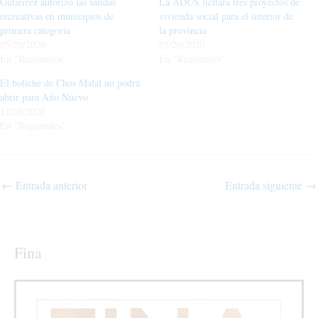
Gutiérrez autorizó las salidas
La ADUS licitará tres proyectos de
recreativas en municipios de
vivienda social para el interior de
primera categoría
la provincia
05/20/2020
05/20/2020
En "Regionales"
En "Regionales"
El boliche de Chos Malal no podrá
abrir para Año Nuevo
12/28/2020
En "Regionales"
←
Entrada anterior
Entrada siguiente
→
Fina