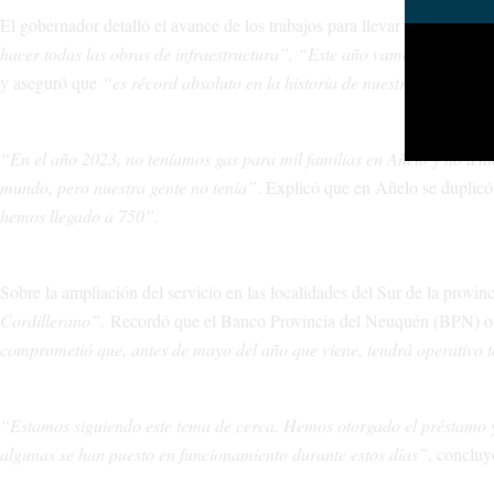
El gobernador detalló el avance de los trabajos para llevar el servicio d
hacer todas las obras de infraestructura”. “Este año vamos a terminar
y aseguró que
“es récord absoluto en la historia de nuestra provincia”
“En el año 2023, no teníamos gas para mil familias en Añelo y no ten
mundo, pero nuestra gente no tenía”
. Explicó que en Añelo se duplicó
hemos llegado a 750”.
Sobre la ampliación del servicio en las localidades del Sur de la provin
Cordillerano”.
Recordó que el Banco Provincia del Neuquén (BPN) ot
comprometió que, antes de mayo del año que viene, tendrá operativo 
“Estamos siguiendo este tema de cerca. Hemos otorgado el préstamo y
algunas se han puesto en funcionamiento durante estos días”
, concluy