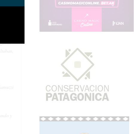
dos en
ca”
, señaló
gas al
altaban,
amuzzi
ando y