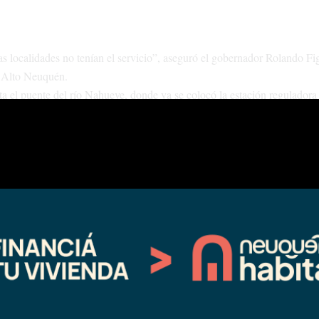
s localidades no tenían el servicio”, aseguró el gobernador Rolando Fi
l Alto Neuquén.
a el puente del río Nahueve, donde ya se colocó la estación reguladora
de Villa del Nahueve y Bella Vista.
de la segunda etapa de las obras que llevarán gas a las poblaciones de
mando Camalón, Cayanta, Bella Vista y Las Ovejas, se estarían benefi
Rolan
s localidades no tenían el servicio”
, señaló hoy el gobernador
s Miches, estamos siguiendo hacia Las Ovejas, y vamos a seguir has