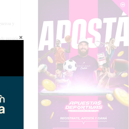
gueroa y
 de presión
l Alto
ciando con
do
ta