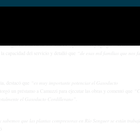
e gas a distintas regiones de la provincia y destacó que
“estamos enfoca
 en una ejecución cercana a los mil millones de dólares de obra públi
.
íamos gas en Rincón de los Sauces”
, puntualizó y agregó:
“Vendíamos 
 la capacidad del servicio y detalló que
“de esas mil familias que nos f
cia, destacó que
“es muy importante potenciar el Gasoducto
orgó un préstamo a Camuzzi para ejecutar las obras y comentó que
“C
totalmente el Gasoducto Cordillerano”.
 sabemos que las plantas compresoras en Río Senguer se están trabaj
ó