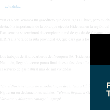
actualidad
“En el Norte veíamos un gasoducto que decía ‘gas a Chile’, pero mucha
destacó la importancia de la obra que ejecuta Hidenesa en la región de
Esta semana se terminará de completar la red de gas desde Cayanta hast
(ERP) a la vera de la ruta provincial 43, que dará gas a los habitantes 
Los trabajos de Hidrocarburos del Neuquén SA (Hidenesa) forman parte 
Neuquén, llegando como punto final de esta fase dos a Las Ovejas. Su
el servicio de gas natural más de mil viviendas.
“En el Norte veíamos un gasoducto que decía ‘gas a Chile’, pero mucha
Figueroa
en declaraciones radiales.
“Hemos llegado a Guañacos y a Lo
Varvarco y Manzano Amargo”
, agregó.