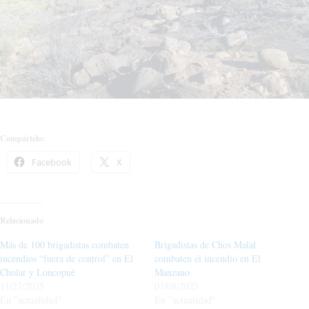
Compártelo:
Facebook
X
Relacionado
Más de 100 brigadistas combaten
Brigadistas de Chos Malal
incendios “fuera de control” en El
combaten el incendio en El
Cholar y Loncopué
Manzano
11/27/2025
01/08/2025
En "actualidad"
En "actualidad"