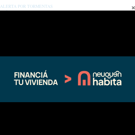
ALERTA POR TORMENTAS
ELÉCTRICAS Y GRANIZO
01/18/2023
En "clima"
←
Entrada anterior
Entrada siguiente
→
Fina