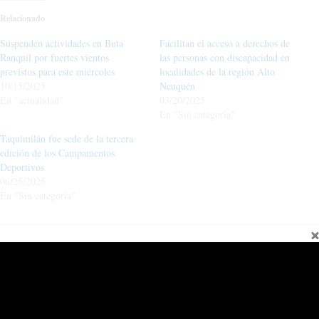
Relacionado
Suspenden actividades en Buta
Facilitan el acceso a derechos de
Ranquil por fuertes vientos
las personas con discapacidad en
previstos para este miércoles
localidades de la región Alto
10/15/2025
Neuquén
En "actualidad"
03/20/2025
En "Sin categoría"
Taquimilán fue sede de la tercera
edición de los Campamentos
Deportivos
06/25/2025
En "Sin categoría"
←
Entrada anterior
Entrada siguiente
→