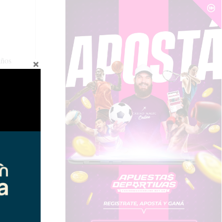
años
rocas,
 con el