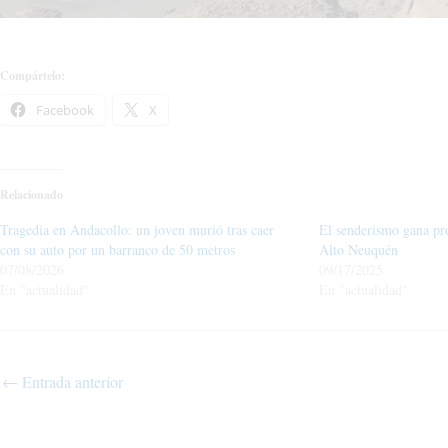
Compártelo:
Facebook
X
Relacionado
Tragedia en Andacollo: un joven murió tras caer
El senderismo gana pr
con su auto por un barranco de 50 metros
Alto Neuquén
07/08/2026
09/17/2025
En "actualidad"
En "actualidad"
←
Entrada anterior