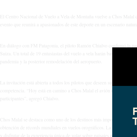
El Centro Nacional de Vuelo a Vela de Montaña vuelve a Chos Malal d
evento que reunirá a apasionados de este deporte en un escenario natura
En diálogo con FM Patagonia, el piloto Ramón Chialvo confirmó la part
Suiza. Un total de 19 entusiastas del vuelo a vela harán base en el Ae
pandemia y la posterior remodelación del aeropuerto.
La invitación está abierta a todos los pilotos que deseen sumarse con s
competencia. “Hoy está en camino a Chos Malal el avión remolcador, y 
participantes”, agregó Chialvo.
Chos Malal se destaca como uno de los destinos más importantes para el
obtención de récords mundiales en vuelos orográficos. La Cordillera del
y disfrutar de la experiencia única de volar sobre paisajes patagónico