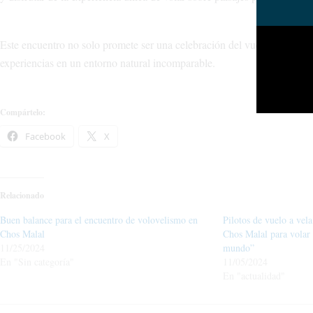
Este encuentro no solo promete ser una celebración del vuelo a vela, s
experiencias en un entorno natural incomparable.
Compártelo:
Facebook
X
Relacionado
Buen balance para el encuentro de volovelismo en
Pilotos de vuelo a vel
Chos Malal
Chos Malal para volar 
11/25/2024
mundo”
En "Sin categoría"
11/05/2024
En "actualidad"