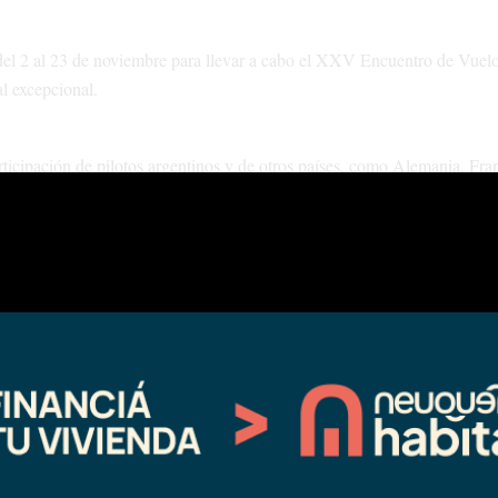
el 2 al 23 de noviembre para llevar a cabo el XXV Encuentro de Vuelo
l excepcional.
icipación de pilotos argentinos y de otros países, como Alemania, Fra
ródromo Oscar Reguera, luego de un período de inactividad causado por 
us planeadores, creando un ambiente inclusivo y propicio para el aprendi
contaremos con asistencia en pista, provisión de oxígeno y hangares pa
 vuelo a vela de montaña en el país, ofreciendo condiciones ideales par
 Viento y la de los Andes brindan la oportunidad de realizar vuelos de 
s impresionantes, como el Domuyo y el Tromen.