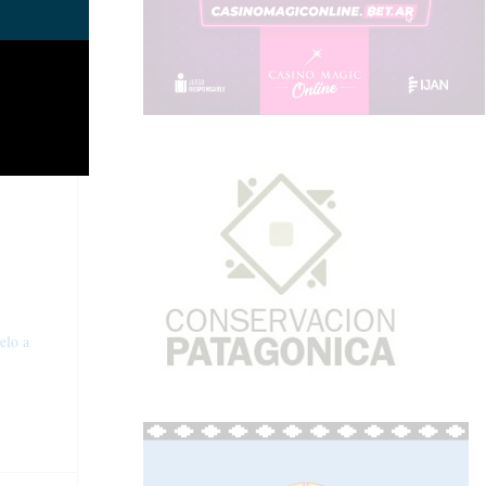
ompartir
elo a