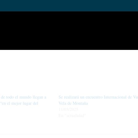
ino también una oportunidad para fortalecer la comunidad de pilotos y c
a de todo el mundo llegan a
Se realizará un encuentro Internacional de Vu
“en el mejor lugar del
Vela de Montaña
11/03/2025
En "actualidad"