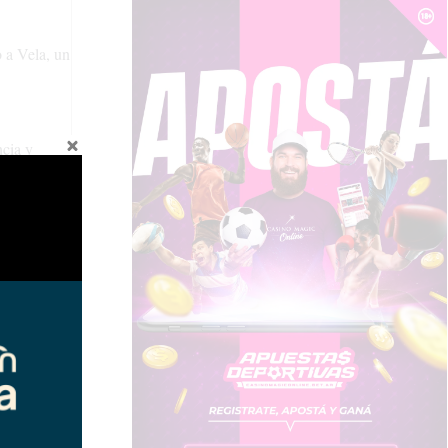
 a Vela, un
ncia y
la
zaje y la
ra los
a la
gran altura