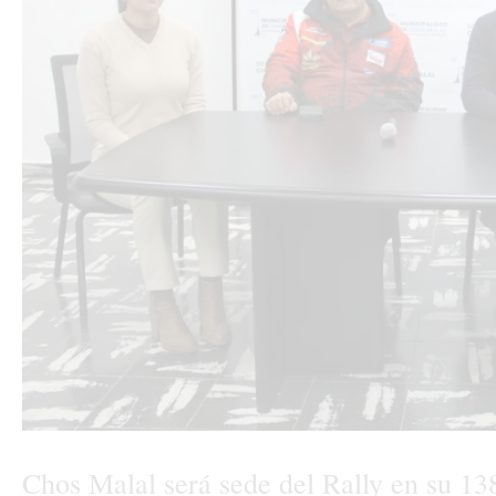
Chos Malal será sede del Rally en su 13