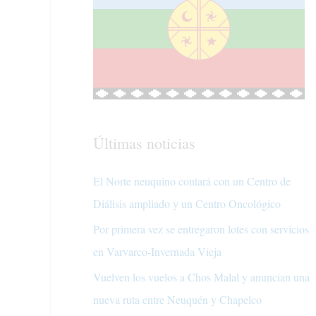
Últimas noticias
El Norte neuquino contará con un Centro de
Diálisis ampliado y un Centro Oncológico
Por primera vez se entregaron lotes con servicios
en Varvarco-Invernada Vieja
Vuelven los vuelos a Chos Malal y anuncian una
nueva ruta entre Neuquén y Chapelco