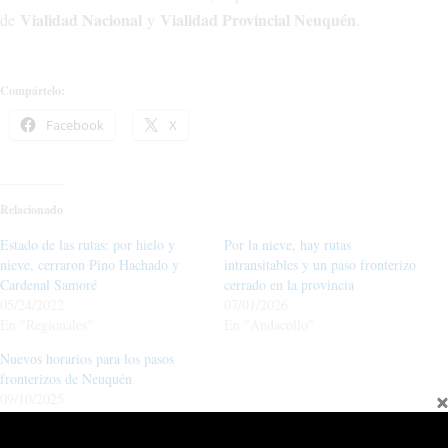
Vialidad Nacional
Vialidad Provincial Neuquén
de
y
.
Compártelo:
Facebook
X
Relacionado
Estado de las rutas: por hielo y
Por la nieve, hay rutas
nieve, cerraron Pino Hachado y
intransitables y un paso fronterizo
Cardenal Samoré
cerrado en la provincia
05/24/2022
07/01/2026
En "Regionales"
En "Andacollo"
Nuevos horarios para los pasos
fronterizos de Neuquén
09/10/2025
En "actualidad"