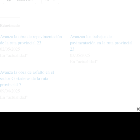
Relacionado
Avanza la obra de repavimentación
Avanzan los trabajos de
de la ruta provincial 23
pavimentación en la ruta provincial
02/05/2025
23
En "actualidad"
03/05/2025
En "actualidad"
Avanza la obra de asfalto en el
sector Cortaderas de la ruta
provincial 7
09/04/2025
En "actualidad"
←
Entrada anterior
Entrada siguiente
→