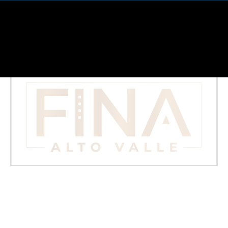
←
Entrada anterior
Entrada siguiente
→
Fina