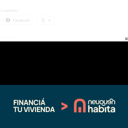
Compártelo:
Facebook
X
Relacionado
Autoridades trabajan en el
Peregrinarán desde Andacollo hasta
Operativo San Sebastián para una
Las Ovejas para honrar a San
fiesta popular segura
Sebastián
01/10/2024
01/14/2025
En "Regionales"
En "actualidad"
Se suspende la fiesta de ‘San
Sebastián’
12/26/2020
En "Regionales"