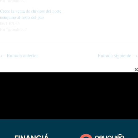
En "actualidad"
Crece la venta de chivitos del norte
neuquino al resto del país
06/10/2025
En "actualidad"
←
Entrada anterior
Entrada siguiente
→
Fina