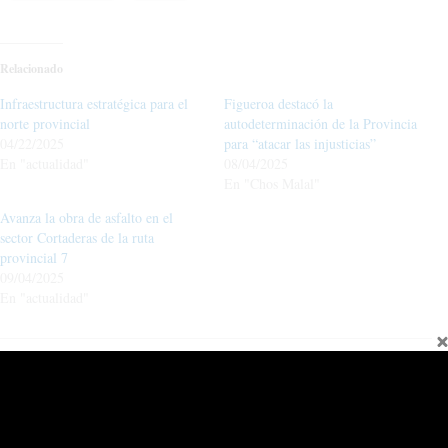
Relacionado
Infraestructura estratégica para el
Figueroa destacó la
norte provincial
autodeterminación de la Provincia
04/22/2025
para “atacar las injusticias”
En "actualidad"
08/04/2025
En "Chos Malal"
Avanza la obra de asfalto en el
sector Cortaderas de la ruta
provincial 7
09/04/2025
En "actualidad"
←
Entrada anterior
Entrada siguiente
→