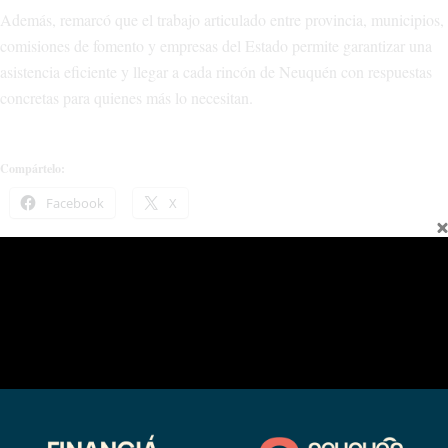
Además, remarcó que el trabajo articulado entre provincia, municipios,
comisiones de fomento y empresas del Estado permite garantizar una
asistencia eficiente y llegar a cada rincón de Neuquén con respuestas
concretas para quienes más lo necesitan.
Compártelo:
Facebook
X
Relacionado
Municipios y comisiones de
El calor del hogar: Los Guañacos
fomento reciben fondos
vive sus primeros meses con gas
provinciales para el Operativo
natural
Leña 2026
08/25/2025
03/12/2026
En "actualidad"
En "actualidad"