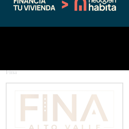
El Operativo Leña ya está en
marcha
04/10/2025
En "Sin categoría"
←
Entrada anterior
Entrada siguiente
→
Fina