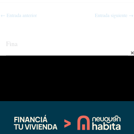
←
Entrada anterior
Entrada siguiente
→
Fina