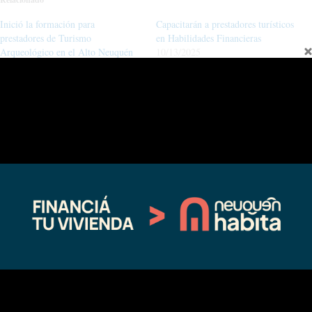
Inició la formación para
Capacitarán a prestadores turísticos
prestadores de Turismo
en Habilidades Financieras
Arqueológico en el Alto Neuquén
10/13/2025
10/01/2025
En "actualidad"
En "actualidad"
Manzano Amargo mostró su
propuesta de verano
11/22/2024
En "actualidad"
←
Entrada anterior
Entrada siguiente
→
Fina