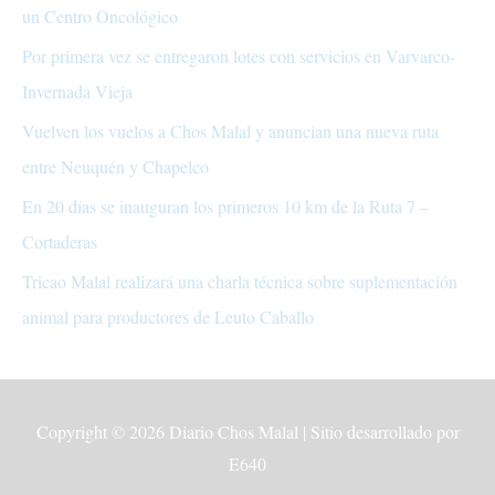
un Centro Oncológico
Por primera vez se entregaron lotes con servicios en Varvarco-
Invernada Vieja
Vuelven los vuelos a Chos Malal y anuncian una nueva ruta
entre Neuquén y Chapelco
En 20 días se inauguran los primeros 10 km de la Ruta 7 –
Cortaderas
Tricao Malal realizará una charla técnica sobre suplementación
animal para productores de Leuto Caballo
Copyright © 2026
Diario Chos Malal
| Sitio desarrollado por
E640