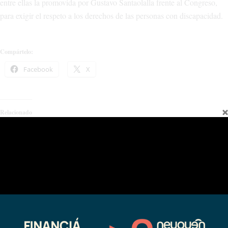
entre ellas la promovida por Gustavo Santaolalla frente al Congreso,
para exigir el respeto a los derechos de las personas con discapacidad.
Compártelo:
Facebook
X
Relacionado
Trabajo en territorio por los
Taquimilán fue sede del encuentro
derechos de las personas con
regional “Las Mujeres que Somos”
discapacidad
03/14/2025
01/01/2022
En "actualidad"
En "Regionales"
Facilitan el acceso a derechos de
las personas con discapacidad en
localidades de la región Alto
Neuquén