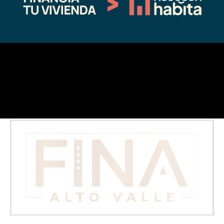
03/20/2025
En "Sin categoría"
←
Entrada anterior
Entrada siguiente
→
Fina