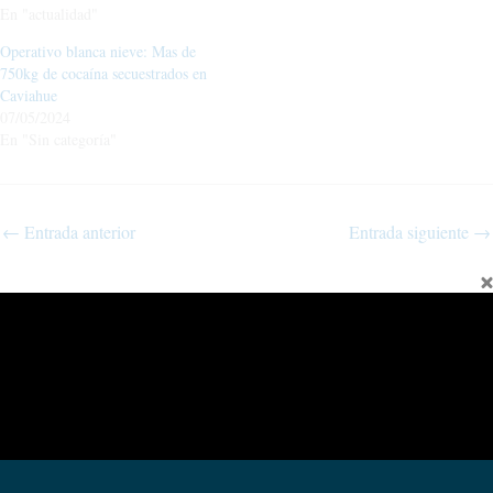
En "actualidad"
Operativo blanca nieve: Mas de
750kg de cocaína secuestrados en
Caviahue
07/05/2024
En "Sin categoría"
←
Entrada anterior
Entrada siguiente
→
Fina