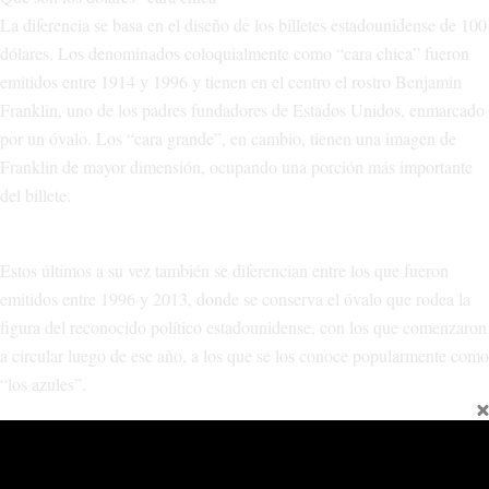
La diferencia se basa en el diseño de los billetes estadounidense de 100
dólares. Los denominados coloquialmente como “cara chica” fueron
emitidos entre 1914 y 1996 y tienen en el centro el rostro Benjamin
Franklin, uno de los padres fundadores de Estados Unidos, enmarcado
por un óvalo. Los “cara grande”, en cambio, tienen una imagen de
Franklin de mayor dimensión, ocupando una porción más importante
del billete.
Estos últimos a su vez también se diferencian entre los que fueron
emitidos entre 1996 y 2013, donde se conserva el óvalo que rodea la
figura del reconocido político estadounidense, con los que comenzaron
a circular luego de ese año, a los que se los conoce popularmente como
“los azules”.