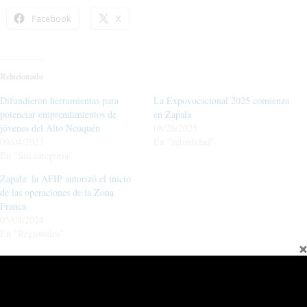
Facebook
X
Relacionado
Difundieron herramientas para
La Expovocacional 2025 comienza
potenciar emprendimientos de
en Zapala
jóvenes del Alto Neuquén
08/26/2025
09/04/2025
En "actualidad"
En "Sin categoría"
Zapala: la AFIP autorizó el inicio
de las operaciones de la Zona
Franca
05/08/2024
En "Regionales"
←
Entrada anterior
Entrada siguiente
→