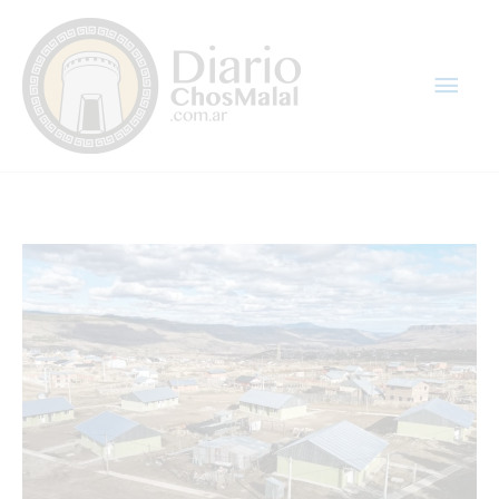
Ir
Men
al
contenido
princ