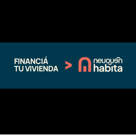
Compártelo:
Facebook
X
Relacionado
La primaria 225 de Chos Malal
Recorrieron obras en
contará pronto con su edificio
establecimientos educativos en
ampliado
Chos Malal y Las Lajas
07/16/2025
09/18/2024
En "Sin categoría"
En "Educación"
Rolando Figueroa anunció obras y
planteó: “Redistribuir para otorgar
oportunidades a los que menos
tienen”
08/05/2024