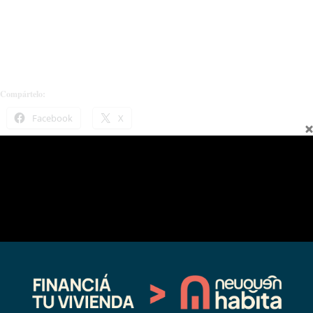
Compártelo:
Facebook
X
Relacionado
YPF aumentó 12,5 % el precio de
Guillermo Pereyra: “La provincia
los combustibles
no va a permitir una intervención a
08/18/2023
la actividad hidrocarburífera”
En "Economia"
08/14/2019
En "Nacionales"
Conocé el valor de las plataformas
de streaming con el nuevo dólar
12/13/2023