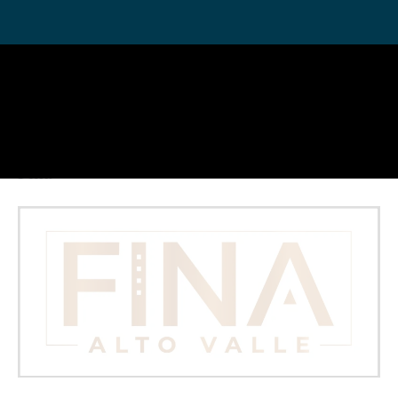
En "Nacionales"
←
Entrada anterior
Entrada siguiente
→
Fina