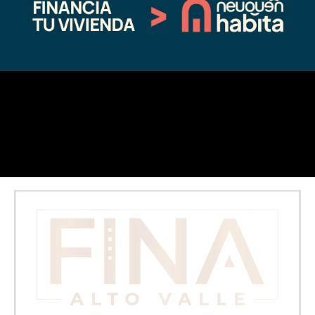
Malal y Andacollo
07/29/2026
En "Sin categoría"
←
Entrada anterior
Entrada siguiente
→
Fina