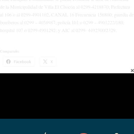
de la Municipalidad de Villa El Chocón al 0299-4218870; Prefectura
al 106 o al 0299-4901102, CANAL 16 Frecuencia 156800; guardia de
bomberos al 0299 – 4058987; policía 101 o 0299 – 4901222/180;
hospital 107 o 0299-4901292; y AIC al 0299- 4492300/2329.
Compártelo:
Facebook
X
Relacionado
Continúa el monitoreo hídrico
Presentaron un Proyecto de Ley de
como base de la política del agua
Soberanía Hídrica
01/12/2026
08/16/2023
En "Sin categoría"
En "legislatura"
El servicio de agua potable
comienza a normalizarse en Chos