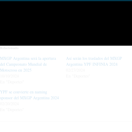
Compártelo:
Facebook
X
Relacionado
MXGP Argentina será la apertura
Así serán los traslados del MXGP
del Campeonato Mundial de
Argentina YPF INFINIA 2024
Motocross en 2025
02/27/2024
10/10/2024
En "Deportes"
En "Deportes"
YPF se convierte en naming
sponsor del MXGP Argentina 2024
02/20/2024
En "Deportes"