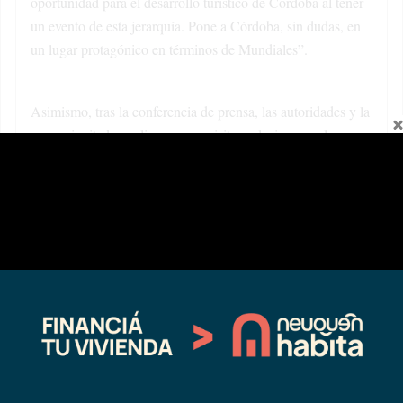
oportunidad para el desarrollo turístico de Córdoba al tener
un evento de esta jerarquía. Pone a Córdoba, sin dudas, en
un lugar protagónico en términos de Mundiales”.
Asimismo, tras la conferencia de prensa, las autoridades y la
prensa invitada, realizaron una visita exclusiva por el nuevo
Infinito Race Track para conocer un poco más de cerca -y
como gran anticipo-, lo que será el escenario que en pocos
días más ya recibirá a los mejores pilotos de la especialidad.
La cuenta regresiva para el MXGP Argentina ya ha
comenzado. En tan solo una semana, Córdoba vivirá la gran
fiesta del motocross.