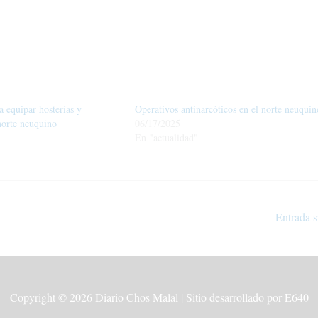
a equipar hosterías y
Operativos antinarcóticos en el norte neuquin
norte neuquino
06/17/2025
En "actualidad"
Entrada s
Copyright © 2026
Diario Chos Malal
| Sitio desarrollado por E640