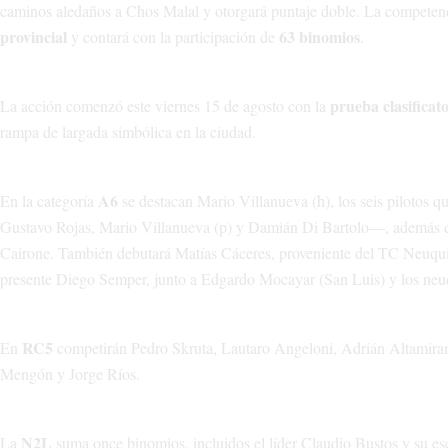
caminos aledaños a Chos Malal y otorgará puntaje doble. La competenci
provincial
63 binomios
y contará con la participación de
.
prueba clasificat
La acción comenzó este viernes 15 de agosto con la
rampa de largada simbólica en la ciudad.
A6
En la categoría
se destacan Mario Villanueva (h), los seis pilotos
Gustavo Rojas, Mario Villanueva (p) y Damián Di Bartolo—, además de
Cairone. También debutará Matías Cáceres, proveniente del TC Neuquin
presente Diego Semper, junto a Edgardo Mocayar (San Luis) y los neu
RC5
En
competirán Pedro Skruta, Lautaro Angeloni, Adrián Altamiran
Mengón y Jorge Ríos.
N2L
La
suma once binomios, incluidos el líder Claudio Bustos y su e