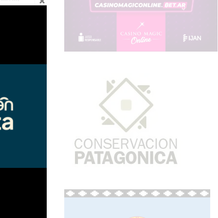
o López.
A1
, Víctor
eda, Martín
ía.