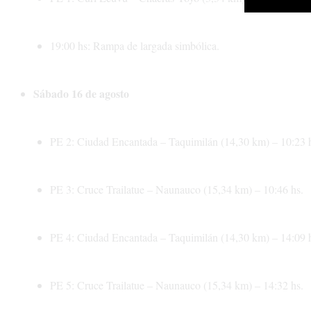
19:00 hs: Rampa de largada simbólica.
Sábado 16 de agosto
PE 2: Ciudad Encantada – Taquimilán (14,30 km) – 10:23 
PE 3: Cruce Trailatue – Naunauco (15,34 km) – 10:46 hs.
PE 4: Ciudad Encantada – Taquimilán (14,30 km) – 14:09 
PE 5: Cruce Trailatue – Naunauco (15,34 km) – 14:32 hs.