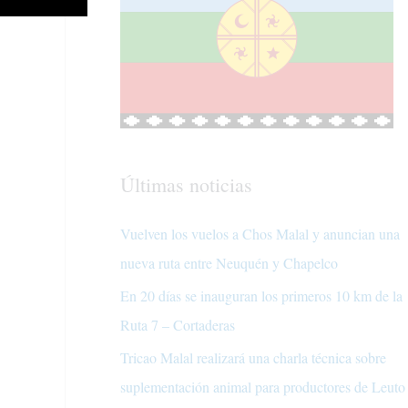
Últimas noticias
Vuelven los vuelos a Chos Malal y anuncian una
nueva ruta entre Neuquén y Chapelco
En 20 días se inauguran los primeros 10 km de la
Ruta 7 – Cortaderas
Tricao Malal realizará una charla técnica sobre
suplementación animal para productores de Leuto