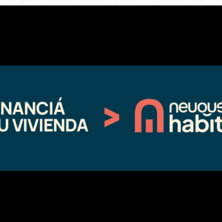
icura, Gabriel Bernales y Facundo Galvagni.
el Arias, Máximo Angeloni, Juan Carlos Rosas, Raúl Palacios y Ernest
 —actual puntero—, Luciano Zurita, Matías Nimo y Lucas Matto. En la
ojas, Miguel Huenulao, Pablo Lattanzio, Aldo Contreras, Oscar Sepúlv
 Tieri, Leandro Paulovich, Daniel Franco, Manuel Castro y Walter Garc