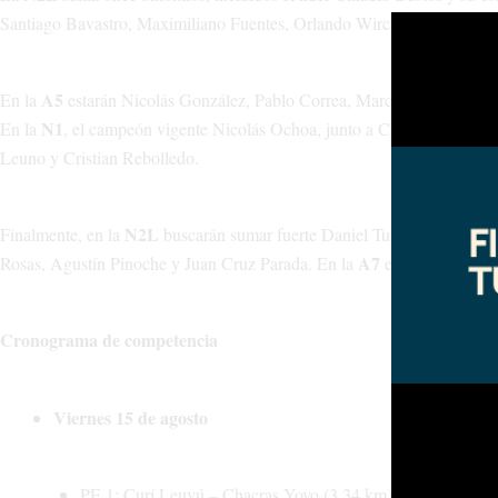
Santiago Bavastro, Maximiliano Fuentes, Orlando Wircaleo, Hugo Cañ
A5
En la
estarán Nicolás González, Pablo Correa, Marcos Rosas, Dani
N1
En la
, el campeón vigente Nicolás Ochoa, junto a Claudio Cribán
Leuno y Cristian Rebolledo.
N2L
Finalmente, en la
buscarán sumar fuerte Daniel Turletti, Mauro R
A7
Rosas, Agustín Pinoche y Juan Cruz Parada. En la
estarán Jeremías
Cronograma de competencia
Viernes 15 de agosto
PE 1: Curí Leuvú – Chacras Yoyo (3,34 km) – 16:23 hs.