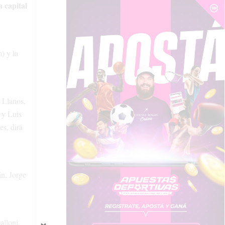
a capital
) y la
 Llanos,
 y Luis
s, dirá
n, Jorge
alloni,