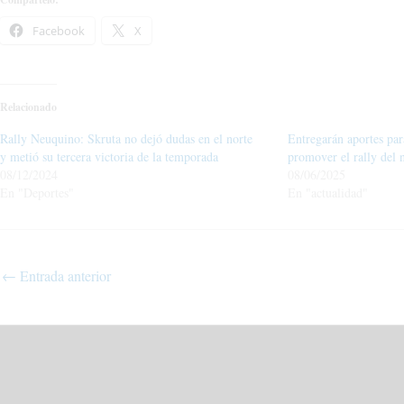
Facebook
X
Relacionado
Rally Neuquino: Skruta no dejó dudas en el norte
Entregarán aportes par
y metió su tercera victoria de la temporada
promover el rally del 
08/12/2024
08/06/2025
En "Deportes"
En "actualidad"
←
Entrada anterior