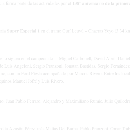
138° aniversario de la primer
a forma parte de las actividades por el
oria Super Especial 1
en el tramo Curí Leuvú – Chacras Yoyo (3,34 km
 que lo siguen en el campeonato —Miguel Carbonell, David Abril, Daniel
 Luis Angeloni, Sergio Pranzoni, Jonatan Bastidas, Sergio Fernández
o, con un Ford Fiesta acompañado por Marcos Rivero. Entre los locale
quinos Manuel Jofré y Luis Rivero.
o, Juan Pablo Ferraro, Alejandro y Maximiliano Rumie, Julio Quilodrá
scolta Agustín Pérez, más Matías Del Barba, Pablo Pranzoni, Omar Trab