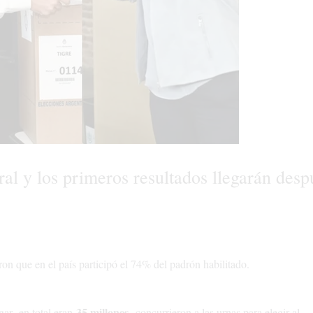
ral y los primeros resultados llegarán desp
ron que en el país participó el 74% del padrón habilitado.
35 millones-
gar -en total eran
concurrieron a las urnas para elegir al