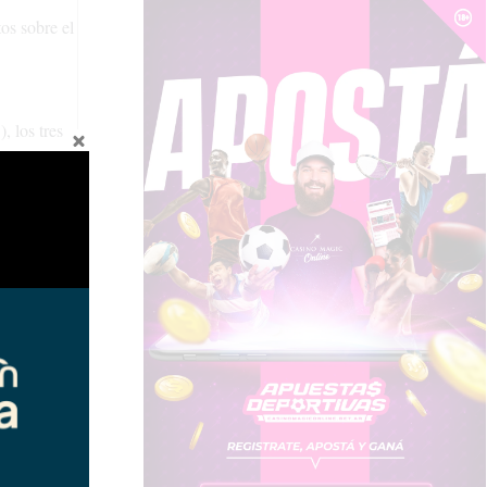
os sobre el
, los tres
 Unión por
 noviembre.