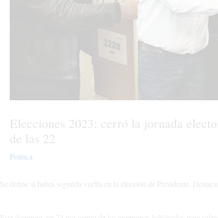
Elecciones 2023: cerró la jornada electo
de las 22
Política
Se define si habrá segunda vuelta en la elección de Presidente. Destaca
Este domingo, un 74 por ciento de los argentinos habilitados para sufra