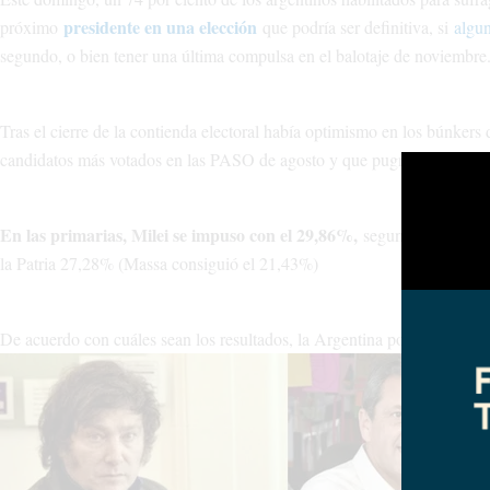
presidente en una elección
próximo
que podría ser definitiva, si
algun
segundo, o bien tener una última compulsa en el balotaje de noviembre
Tras el cierre de la contienda electoral había optimismo en los búnkers
candidatos más votados en las PASO de agosto y que pugnan por llegar
En las primarias, Milei se impuso con el 29,86%,
segundo se ubicó 
la Patria 27,28% (Massa consiguió el 21,43%)
De acuerdo con cuáles sean los resultados, la Argentina podría elegir 