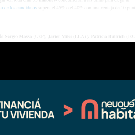
o de los candidatos
supera el 45% o el 40% con una ventaja de 10 punt
.
Sergio Massa
Javier Milei
Patricia Bullrich
 de
(UxP),
(LLA) y
(JxC)
 a la segunda vuelta.
Juntos por el Cambio con el 28% (Bullrich logró el 16,81%), y tercero
a su próximo presidente en la segunda vuelta, programada para el 19 de