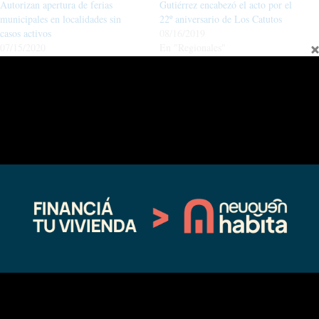
Autorizan apertura de ferias
Gutiérrez encabezó el acto por el
municipales en localidades sin
22º aniversario de Los Catutos
casos activos
08/16/2019
07/15/2020
En "Regionales"
En "Regionales"
El gobernador Gutierrez firmó un
decreto que recomienda utilizar
barbijos
04/07/2020
En "Coronavirus"
←
Entrada anterior
Entrada siguiente
→
Fina