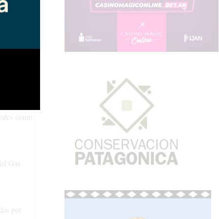
os y
estacó
llos,
erales como
del Gas
das por