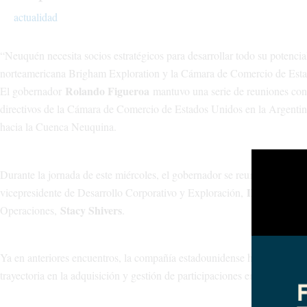
actualidad
“Neuquén necesita socios estratégicos para desarrollar todo su potenci
norteamericana Brigham Exploration y la Cámara de Comercio de Esta
Rolando Figueroa
El gobernador
mantuvo una serie de reuniones con
directivos de la Cámara de Comercio de Estados Unidos en la Argentina
hacia la Cuenca Neuquina.
Durante la jornada de este miércoles, el gobernador se reunió primero 
Dav McDavi
vicepresidente de Desarrollo Corporativo y Exploración,
Stacy Shivers
Operaciones,
.
Ya en anteriores encuentros, la compañía estadounidense había manifest
trayectoria en la adquisición y gestión de participaciones en Texas y