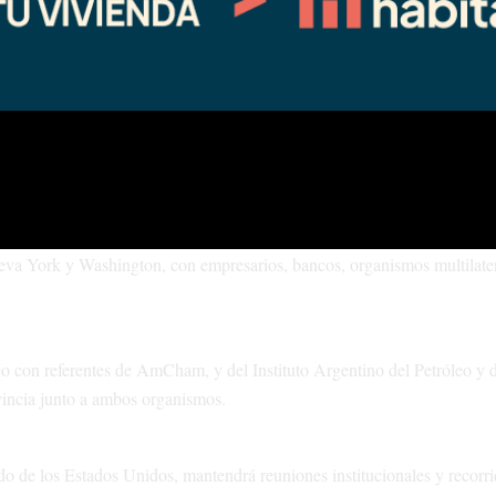
s que operan en Houston, para compartir experiencias, conocimient
d
 se consolida significa más desarrollo y crecimiento para Neuquén”
,
cionamiento internacional de la provincia como polo energético. Entre e
as ventajas competitivas y potencialidades del gas de Vaca Muerta.
ueva York y Washington, con empresarios, bancos, organismos multilat
o con referentes de AmCham, y del Instituto Argentino del Petróleo y 
vincia junto a ambos organismos.
do de los Estados Unidos, mantendrá reuniones institucionales y recorri