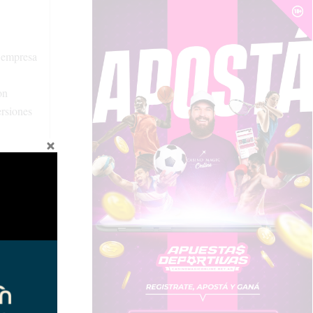
a empresa
on
ersiones
to al
geniería y
una amplia