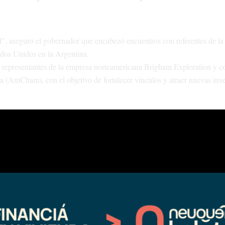
al”, aseguró el gobernador que encabezó encuentros con referentes de l
dos Unidos en la Argentina.
 representantes de la empresa norteamericana Brigham Exploration y c
 (AmCham), con el objetivo de fortalecer vínculos y atraer nuevas inv
Bud Brigham
con el presidente ejecutivo de Brigham Exploration,
, jun
d
Michael Voss
; el director general,
; y el vicepresidente ejecutivo de In
ado su interés en participar con inversiones en tierras neuquinas. Con 
 Nuevo México, Brigham Exploration busca expandirse.