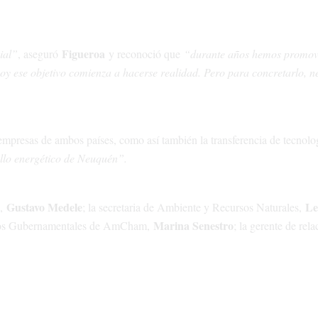
Figueroa
ial”
, aseguró
y reconoció que
“durante años hemos promov
y ese objetivo comienza a hacerse realidad. Pero para concretarlo, n
 empresas de ambos países, como así también la transferencia de tecnolo
ollo energético de Neuquén”.
Gustavo Medele
Le
s,
; la secretaria de Ambiente y Recursos Naturales,
Marina Senestro
untos Gubernamentales de AmCham,
; la gerente de rel