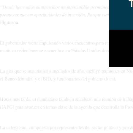
“Desde hace años mantenemos un intercambio permanente con empresa
promover nuevas oportunidades de inversión. Porque cada alianza que
Figueroa
.
El gobernador viene impulsando varios encuentros para reforzar el posi
mantuvo recientemente encuentros en Estados Unidos donde compartió l
La gira que se materializó a mediados de año, incluyó reuniones en N
el Banco Mundial y el BID, y funcionarios del gobierno local.
Horas más tarde, el mandatario también encabezó una reunión de trabaj
(IAPG) para avanzar en temas clave de la agenda que desarrolla la Pro
La delegación, compuesta por representantes del sector público y priva