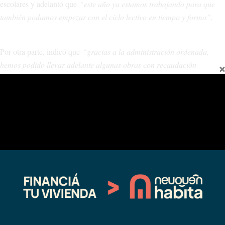
escolares y adelantó que
“este año ya estamos trabajando para que
también podamos empezar con el ciclo lectivo en tiempo y forma”.
Por otra parte, indicó que
“gracias a la administración ordenada,
hemos podido llevar adelante algunas obras con recaudación
propia”.
Entre ellas, mencionó a los cordones cuneta de las calles
Güemes, San Martín y Belgrano
“para la segunda etapa del
pavimento urbano”.
“Estamos comenzando con la construcción de la sala velatoria”
,
señaló Puentes y explicó que contará con una inversión de 360
millones de pesos.
“Lo vamos a hacer con recursos de la
municipalidad”
, finalizó.
Compártelo: