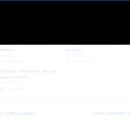
Facebook
X
Relacionado
El gobernador recorrió obras en
Región Alto Neuquén: evalúan la
marcha e inauguró consultorios
implementación de cámaras de
médicos
seguridad
08/04/2025
10/10/2024
En "actualidad"
En "actualidad"
Barrancas celebró sus 54 años con
anuncios de obras
08/04/2026
En "actualidad"
←
Entrada anterior
Entrada siguiente
→