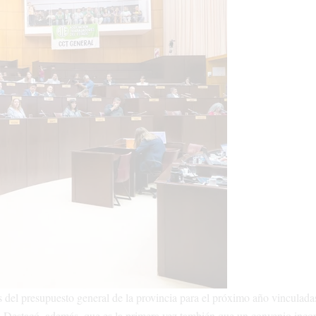
 del presupuesto general de la provincia para el próximo año vinculadas
tal. Destacó, además, que es la primera vez también que un convenio inco