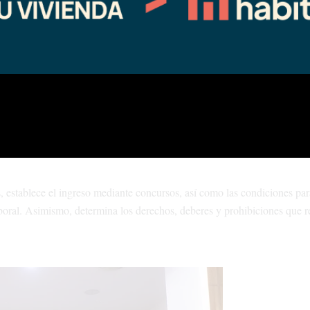
todo el plantel trabajador estatal conveniado. El régimen crea la comis
iciones laborales y de relaciones laborales, todos ellos con igual núme
emial y ámbito de representación en la Administración Pública.
fatura de Gabinete; de Gobierno y Educación; de las Mujeres y de la Di
ortes; las Secretaría de Seguridad y la General y de Servicios Públicos
comisiones de Fomento y el CIPPA.
es, establece el ingreso mediante concursos, así como las condiciones par
laboral. Asimismo, determina los derechos, deberes y prohibiciones que 