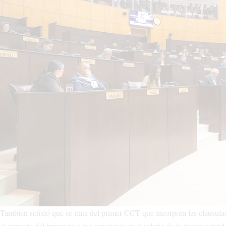
También señaló que se trata del primer CCT que incorpora las cláusulas
el impacto del impuesto a las ganancias en el salario de la planta esta