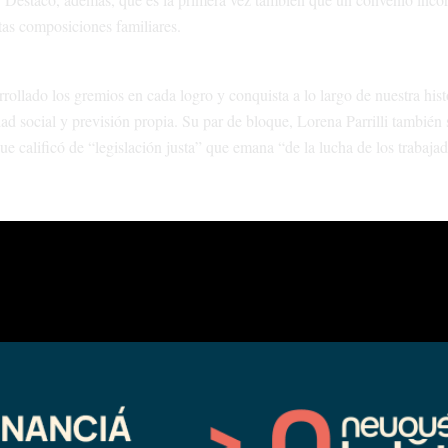
tas composiciones familiares.
llado los gremios en cada logro y conquista a lo largo de nuestra hist
d social y previsión propia. Su par de bloque, Lorena Parrilli también 
ue calificó de “legislación justa” que emana “de la lucha de los trabajad
estario del nuevo marco “es una inversión porque se volcará en el cons
l CCT, “que jerarquiza al empleo público”, en las comisiones de fomento
nzado entre el gremio y el Ejecutivo en el marco de una paritaria y dij
 favor en tanto “no hay cuestionamientos o críticas por parte de las ba