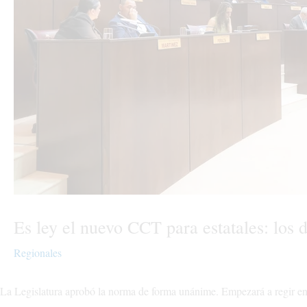
Es ley el nuevo CCT para estatales: los d
Regionales
La Legislatura aprobó la norma de forma unánime. Empezará a regir e