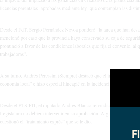
licencias parentales -aprobadas mediante ley- que contemplan las distin
Desde el FdT, Sergio Fernández Novoa ponderó “la tarea que han desarro
mencionó por caso que la provincia haya conservado su caja de segurida
pronunció a favor de las condiciones laborales que fija el convenio, al q
trabajadoras”.
A su turno, Andrés Peressini (Siempre) destacó que el impacto presupu
economía local” e hizo especial hincapié en la incidencia que tendrá e
Desde el PTS-FIT, el diputado Andrés Blanco reivindicó el acuerdo alca
Legislatura no debiera intervenir en su aprobación. Argumentó su voto a
cuestionó el “tratamiento exprés” que se le dio.