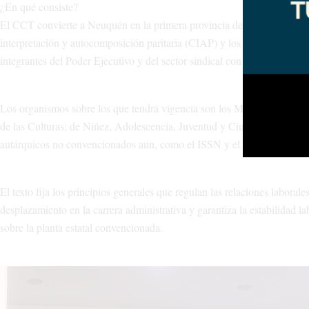
¿En qué consiste?
El CCT convierte a Neuquén en la primera provincia del país en tener a 
interpretación y autocomposición paritaria (CIAP) y los comités de cond
integrantes del Poder Ejecutivo y del sector sindical con personería gr
Los organismos sobre los que tendrá vigencia son los Ministerios de Je
de las Culturas; de Niñez, Adolescencia, Juventud y Ciudadanía; de Dep
autárquicos no convencionados aun, como el ISSN y el IJAN; las 21 
El texto fija los principios generales que regulan las relaciones laboral
desplazamiento en la carrera administrativa y garantiza la estabilidad 
sobre la planta estatal convencionada.