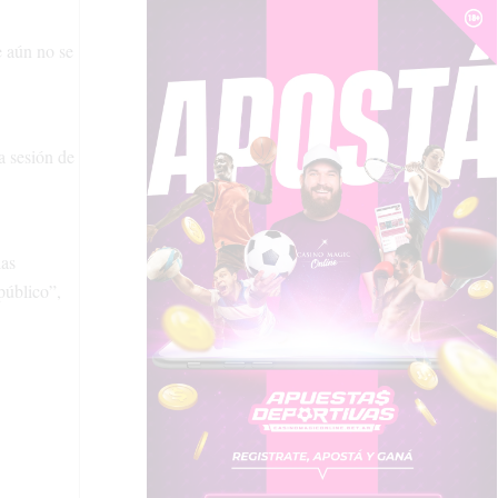
e aún no se
a sesión de
las
público”,