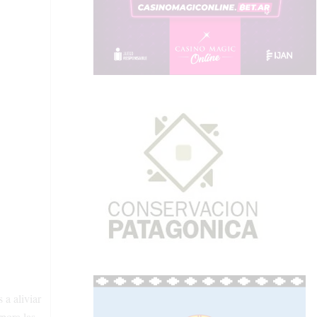
 a aliviar
rpora las