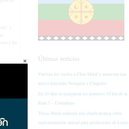
oria” y
se
ores y las
Últimas noticias
umo y la
Vuelven los vuelos a Chos Malal y anuncian una
.
nueva ruta entre Neuquén y Chapelco
En 20 días se inauguran los primeros 10 km de la
o que la
Ruta 7 – Cortaderas
ses” pero
Tricao Malal realizará una charla técnica sobre
suplementación animal para productores de Leuto