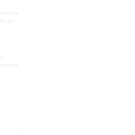
terrupción
les (por
os
enso en la