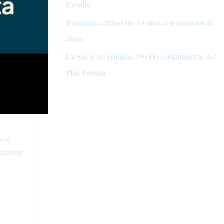
Caballo
ión de
Barrancas celebró sus 54 años con anuncios de
ro de
obras
Llegaron las primeras 19.000 computadoras del
Plan Pehuén
versidad;
; entes
a el
recaerán