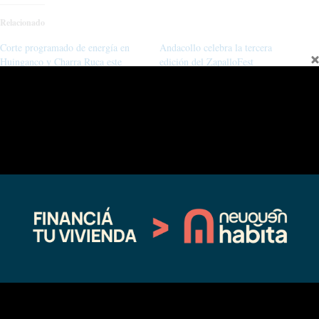
Relacionado
Corte programado de energía en
Andacollo celebra la tercera
Huinganco y Charra Ruca este
edición del ZapalloFest
jueves
04/11/2025
07/02/2025
En "actualidad"
En "actualidad"
Reinerio Villanueva: dos décadas
dedicadas a producir truchas de
calidad en el norte neuquino
08/03/2026
En "actualidad"
←
Entrada anterior
Entrada siguiente
→
Fina