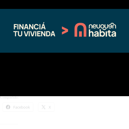
salud y garantizar lo pedagógico”.
Señaló que “es todo un aprendizaje. Esto seguramente nos va a llevar
tiempo para saber en qué estamos fallando, en qué estamos bien, e ir
mejorando durante el trayecto de la escolaridad”.
Participaron del acto el director provincial del Distrito I, Maximiliano
Radrizzani; funcionarios de las carteras de Educación y Salud; equipo
docente; estudiantes y familias.
Compártelo:
Facebook
X