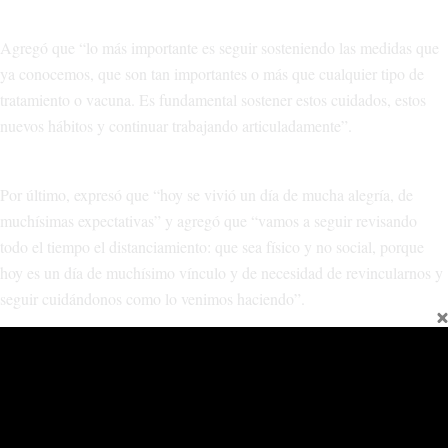
Agregó que “lo más importante es seguir sosteniendo las medidas que
ya conocemos, que son tan importantes o más que cualquier tipo de
tratamiento o vacuna. Es fundamental sostener estos cuidados, estos
nuevos hábitos y continuar trabajando articuladamente”.
Por último, expresó que “hoy se vivió un día de mucha alegría, de
muchísimas expectativas” y agregó que “vamos a seguir revisando
todo el tiempo el distanciamiento: que sea físico y no social, porque
hoy es un día de muchísimo vínculo y de necesidad de revincularnos y
seguir cuidándonos como lo venimos haciendo”.
Por su parte, la directora de la Escuela Primaria N°16, Nilda Edith
“Coty” de la Vega, sostuvo que “estábamos muy ansiosos de comenzar
la escuela presencial. Estuvimos trabajando para acondicionar la
escuela y poderle brindar a nuestros estudiantes lo mejor para cuidar su