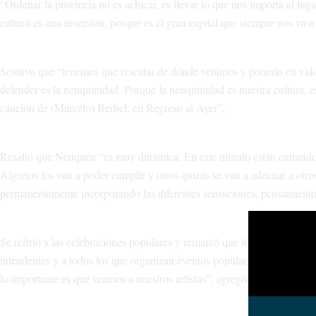
“Ordenar la provincia no es achicar, es llevar lo que nos importa al lu
cultura es una inversión, porque es el gran capital que siempre nos va
Sostuvo que “tenemos que rescatar de dónde venimos y ponerlo en valor
defender es la neuquinidad. Porque la neuquinidad es nuestra cultura, es
canción de (Marcelo) Berbel, en Regreso al Ayer”.
Resaltó que Neuquén “es muy dinámica. En este minuto están entrando m
Algunos los van a poder cumplir y otros quizás se van a adecuar a otro
permanentemente incorporando las diferentes sensaciones, pensamientos,
Se refirió a las celebraciones populares y remarcó que los artistas neuqu
intendentes y a todos los que organizan eventos populares. Está bueno
lo importante es que veamos a nuestros artistas”, agregó.