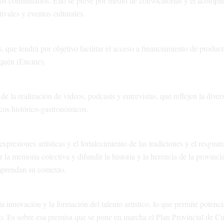
culos comunitarios. Ello se prevé por medio de convocatorias y el acomp
vales y eventos culturales.
es, que tendrá por objetivo facilitar el acceso a financiamiento de produc
uquén (Encine).
de la realización de videos, podcasts y entrevistas, que reflejen la diver
icos histórico-gastronómicos.
xpresiones artísticas y el fortalecimiento de las tradiciones y el resguar
 la memoria colectiva y difundir la historia y la herencia de la provincia
mprendan su contexto.
a innovación y la formación del talento artístico, lo que permite potenci
co. Es sobre esa premisa que se pone en marcha el Plan Provincial de Cu