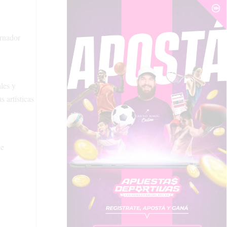
ernador
ales y
 artísticas
ue