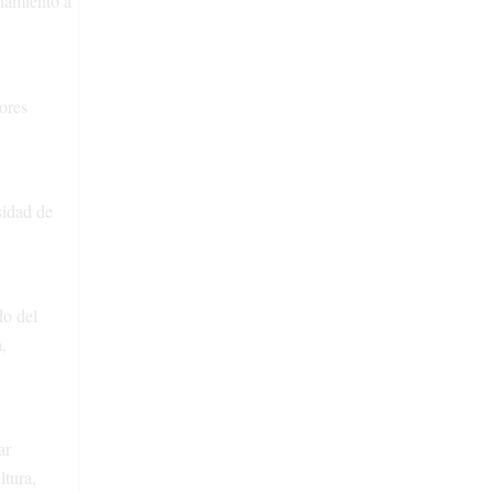
añamiento a
tores
sidad de
do del
,
ar
ltura,