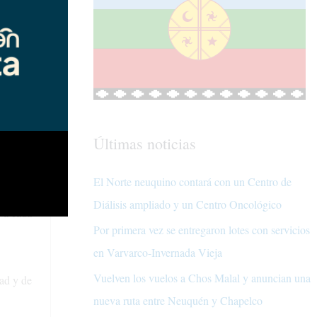
r
r con mucho
Últimas noticias
El Norte neuquino contará con un Centro de
bajando
Diálisis ampliado y un Centro Oncológico
e a cada
Por primera vez se entregaron lotes con servicios
en Varvarco-Invernada Vieja
Vuelven los vuelos a Chos Malal y anuncian una
tad y de
nueva ruta entre Neuquén y Chapelco