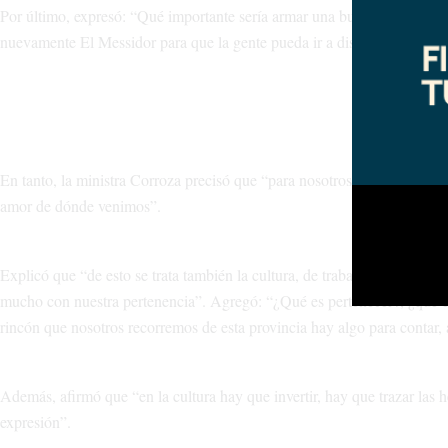
Por último, expresó: “Qué importante sería armar una buena escenografí
nuevamente El Messidor para que la gente pueda ir a disfrutar conciertos
En tanto, la ministra Corroza precisó que “para nosotros la cultura ti
amor de dónde venimos”.
Explicó que “de esto se trata también la cultura, de trabajar todos junt
mucho con nuestra pertenencia”. Agregó: “¿Qué es pertenecer?, ¿qué es
rincón que nosotros recorremos de esta provincia hay algo para contar, 
Además, afirmó que “en la cultura hay que invertir, hay que trazar las 
expresión”.