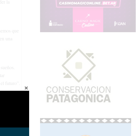
der la
enemos que
 en una
 sueños.
tar
el futuro”.
 los
eso, pero