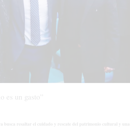
no es un gasto”
va busca resaltar el cuidado y rescate del patrimonio cultural y un