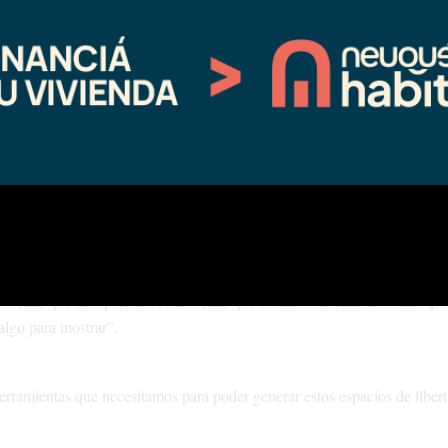
a natural, por ejemplo, en Los Bolillos, en la Cascada del Agrio o abri
 de nuestros artistas”.
ene que ver con el amor hacia Neuquén, con nuestra identidad, con cuida
os, en equipo, cuidando nuestra identidad, con orgullo, pero también tra
 sentir que uno pertenece? Es sentir que estamos en casa. Es sentir qu
algo para mostrar”.
herramientas que necesitamos para poder generar estos espacios de liber