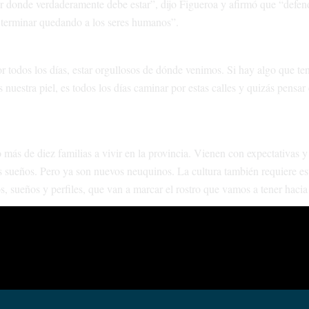
gar donde verdaderamente debe estar”, dijo Figueroa y afirmó que “defen
 a terminar quedando a los seres humanos”.
 todos los días, estar orgullosos de dónde venimos. Si hay algo que t
 nuestra piel, es todos los días caminar por estas calles y quizás pensar
ás de diez familias a vivir en la provincia. Vienen con expectativas y
s sueños. Pero ya son nuevos neuquinos. La cultura también requiere es
 sueños y perfiles, que van a marcar el rostro que vamos a tener hacia 
inos “tienen que estar presentes en cada una de las fiestas”. “Les pido a
 que vengan artistas y que veamos a alguno al que muchos no tienen acc