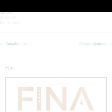
AÑO CON CARRERAS EN
PLAZA HUINCUL Y CHOS
MALAL
01/26/2023
En "Deportes"
←
Entrada anterior
Entrada siguiente
→
Fina