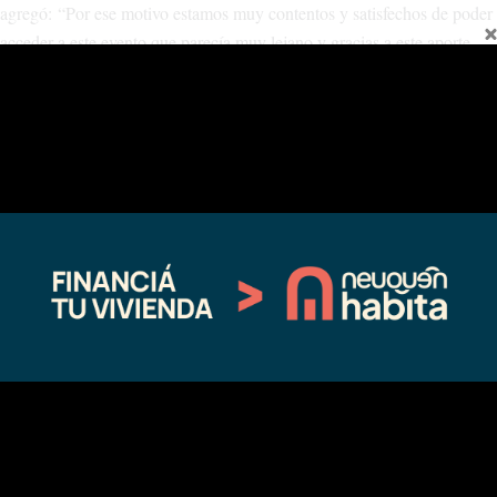
agregó: “Por ese motivo estamos muy contentos y satisfechos de poder
acceder a este evento que parecía muy lejano y gracias a este aporte
está muy cerca”.
Participaron de la entrega esta tarde, Paula Calvo (mamá de Maia
Coletto), Roxana Flores, Verónica Galván, Javier Carriqueo y Diego
Rebolledo.
Compártelo:
Facebook
X
Relacionado
Activando llega a Chos Malal con
Más de 700 personas participaron
una carrera de trail running
de la segunda fecha de Activando
06/02/2022
en Chos Malal
En "Deportes"
06/11/2022
En "Deportes"
ACTIVANDO ARRANCA EL