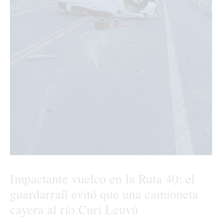
Impactante vuelco en la Ruta 40: el
guardarraíl evitó que una camioneta
cayera al río Curi Leuvú