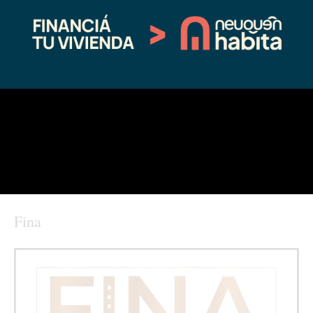
09/29/2020
06/18/2025
En "Regionales"
En "actualidad"
Accidente en la Ruta 40: mujer y
su hijo protagonizan un vuelco
cerca de Chos Malal
11/19/2024
En "Sin categoría"
←
Entrada anterior
Entrada siguiente
→
Fina