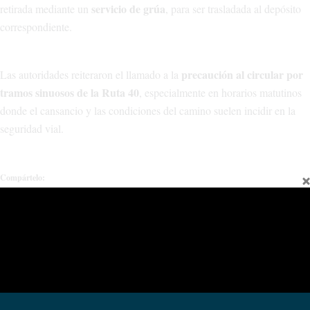
servicio de grúa
retirada mediante un
, para ser trasladada al depósito
correspondiente.
precaución al circular por
Las autoridades reiteraron el llamado a la
tramos sinuosos de la Ruta 40
, especialmente en horarios matutinos
donde el cansancio y las condiciones del camino suelen incidir en la
seguridad vial.
Compártelo:
Facebook
X
Relacionado
Colocan hormigón al nuevo puente
Avanza la remediación del cerro de
sobre el río Curi Leuvu
la Virgen en Chos Malal