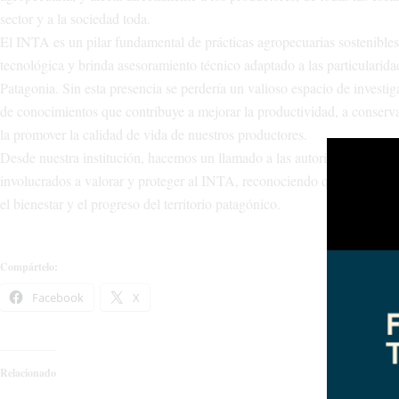
sector y a la sociedad toda.
El INTA es un pilar fundamental de prácticas agropecuarias sostenibles
tecnológica y brinda asesoramiento técnico adaptado a las particularida
Patagonia. Sin esta presencia se perdería un valioso espacio de investig
de conocimientos que contribuye a mejorar la productividad, a conserv
la promover la calidad de vida de nuestros productores.
Desde nuestra institución, hacemos un llamado a las autoridades y a tod
involucrados a valorar y proteger al INTA, reconociendo que su continu
el bienestar y el progreso del territorio patagónico.
Compártelo:
Facebook
X
Relacionado