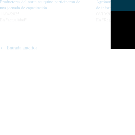
Productores del norte neuquino participaron de
Agrónomos se capacita
una jornada de capacitación
de información geográ
11/04/2025
06/10/2020
En "actualidad"
En "Regionales"
←
Entrada anterior