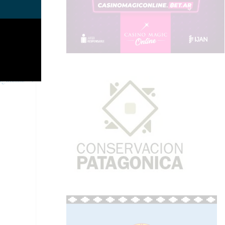
iguiente
→