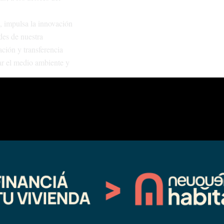
, impulsa la innovación
des de nuestra
ación y transferencia
ar el medio ambiente y
os los actores
idad es esencial para