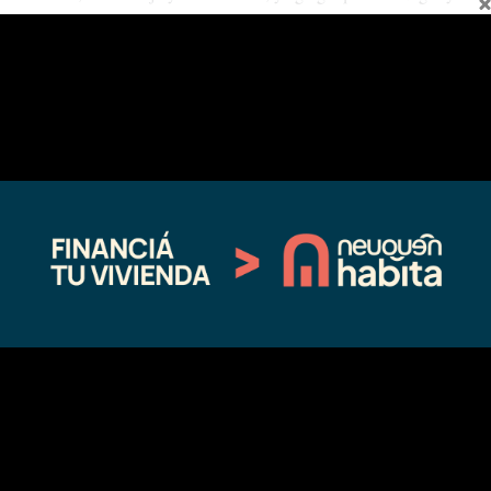
Neuquén “tenemos la energía que el país necesita y la decisión de que
esa riqueza sirva primero a nuestra gente, por eso la etapa que viene
requiere provincias firmes, con representación propia y una voz
patagónica que se haga escuchar en la Argentina”.
Compártelo:
Facebook
X
Relacionado
Los gabinetes de Figueroa y
En Estados Unidos, Figueroa inició
Weretilneck se reúnen en febrero
su agenda orientada a promocionar
en Neuquén
a la provincia
01/14/2025
03/10/2026
En "actualidad"
En "Sin categoría"
Todos los detalles de la reunión