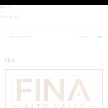
entre Omar Gutiérrez y Rolando
Figueroa
04/21/2023
En "actualidad"
←
Entrada anterior
Entrada siguiente
→
Fina