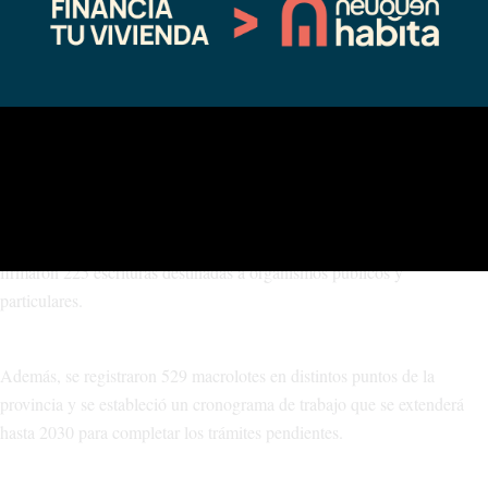
“Esto le va a permitir a Las Ovejas regularizar también 51 lotes de
casas que ya están construidas, que están pagadas, y faltaba el título”.
Desde diciembre de 2023, la Escribanía General de Gobierno puso en
marcha un proceso de regularización dominial de gran escala. Como
resultado, se avanzó en la inscripción de más de 633 lotes, se
regularizaron 146 mediante escrituras traslativas de dominio y se
firmaron 225 escrituras destinadas a organismos públicos y
particulares.
Además, se registraron 529 macrolotes en distintos puntos de la
provincia y se estableció un cronograma de trabajo que se extenderá
hasta 2030 para completar los trámites pendientes.