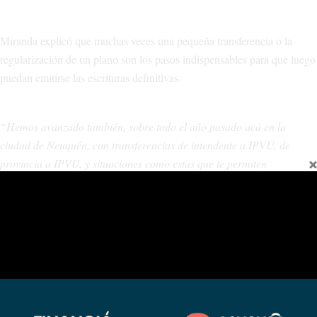
Miranda explicó que muchas veces una pequeña transferencia o la
regularización de un plano son los pasos indispensables para que luego
puedan emitirse las escrituras definitivas.
“Hemos avanzado también, sobre todo el año pasado acá en la
ciudad de Neuquén, con transferencias de intendente a IPVU, de
provincia a IPVU, y situaciones como estas que te permiten
regularizar planos de pequeñas transferencias, de pequeñas
superficies y eso al regularizar los planos, pueden otorgarse después
las escrituras respectivas”.
En Las Ovejas, por ejemplo, la Provincia avanzó recientemente en la
regularización de 51 lotes donde las viviendas ya están construidas y
pagadas.