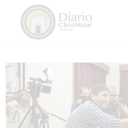
Ir
al
contenido