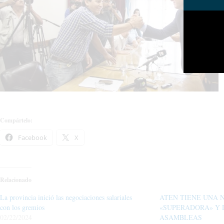
Compártelo:
Facebook
X
Relacionado
La provincia inició las negociaciones salariales
ATEN TIENE UNA 
con los gremios
«SUPERADORA» Y 
02/22/2024
ASAMBLEAS