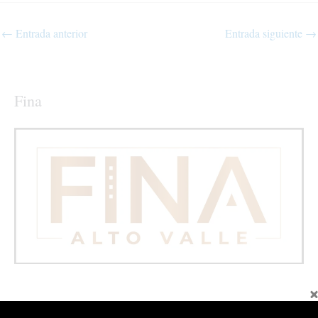
←
Entrada anterior
Entrada siguiente
→
Fina