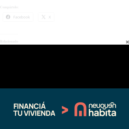
Compártelo:
Facebook
X
Relacionado
Picún Leufú lanzó su temporada
El Cholar invita a participar de una
con un nuevo torneo de Pesca con
Clínica de Pesca con Mosca en
Mosca
agosto
11/09/2022
07/17/2025
En "Deportes"
En "Sin categoría"
Se conformó una mesa de diálogo
para la Pesca Deportiva
10/29/2020
En "Regionales"
←
Entrada anterior
Entrada siguiente
→