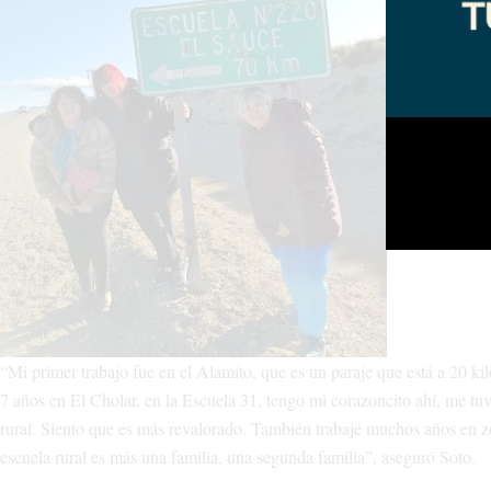
“Mi primer trabajo fue en el Alamito, que es un paraje que está a 20 k
7 años en El Cholar, en la Escuela 31, tengo mi corazoncito ahí, me tuv
rural. Siento que es más revalorado. También trabajé muchos años en zo
escuela rural es más una familia, una segunda familia”, aseguró Soto.