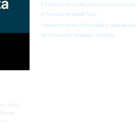
Por primera vez se entregaron lotes con servicios
en Varvarco-Invernada Vieja
Vuelven los vuelos a Chos Malal y anuncian una
nueva ruta entre Neuquén y Chapelco
ués trabajé
 docente
. La