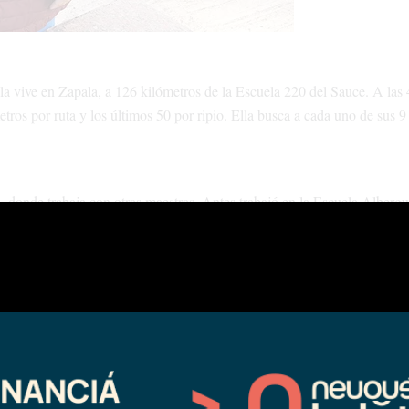
la vive en Zapala, a 126 kilómetros de la Escuela 220 del Sauce. A las 
etros por ruta y los últimos 50 por ripio. Ella busca a cada uno de sus 9
a, donde trabaja con otras maestras. Antes trabajó en la Escuela Alberg