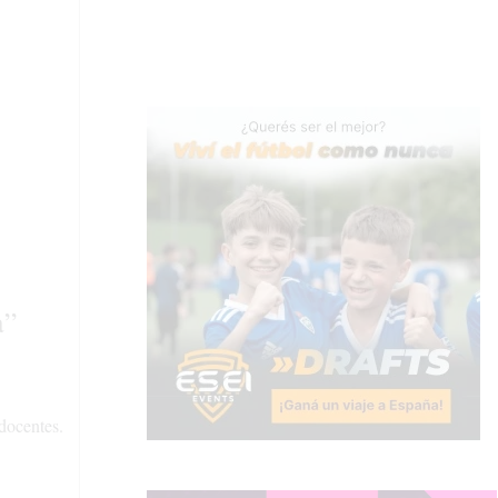
a”
 docentes.