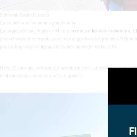
Sebastián Fariña Petersen
La escuela rural como una gran familia
arranca a las 4 de la mañana.
La jornada de cada lunes de Marina
El
pasa a buscar el transporte escolar en el que hace los primeros 70 kilóm
por sus hogares para llegar a la escuela alrededor de las 9.30.
Hace 22 años que es docente y actualmente es la directora de la escuel
también en otras escuelas rurales y urbanas.