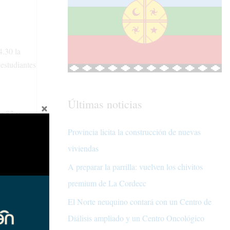
4.30 la
 estudiantes
Últimas noticias
ue 83 y
Provincia licita la construcción de nuevas
viviendas
A preparar la parrilla: vuelven los chivitos
premium de La Cordecc
El Norte neuquino contará con un Centro de
Diálisis ampliado y un Centro Oncológico