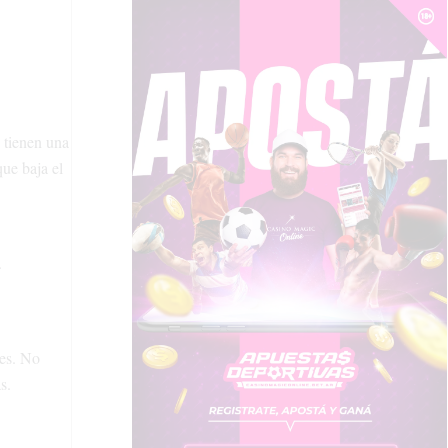
s tienen una
ue baja el
.
tes. No
s.