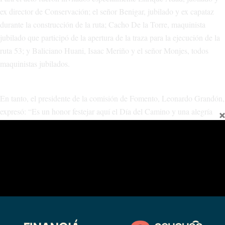
ex director de Conservación; el señor Benigar, jubilado y ex capataz
durante la construcción de la ruta; Cacho De la Torre, maquinista
jubilado que participó de la apertura de la traza para la ejecución de la
ruta 53; y Baliciano Huani, Isaac Meriño y el señor Monjes, todos
maquinistas jubilados.
En tanto, el presidente de la comisión de Fomento, Leonardo Grandón,
expresó: “Es un honor festejar aquí el Día del Camino y una alegría
inmensa poder encontrarme con gente de Vialidad, jubilados ya, que
cuando se iniciaba el camino, en 1977, nos encontrábamos por ahí,
cuando yo ya estaba trabajando de agente sanitario”.
También agradeció al gobernador porque “a menos de un año de haber
iniciado la gestión ya nos haya visitado en tres oportunidades. Creo
que eso habla de un gran respeto a los lugares más chicos, un gran
respeto para lo que quizás somos menos conocidos quizás”.