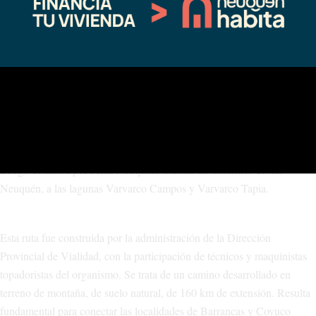
Ruta provincial Nº53
Nace en la RN Nº40 a la altura de Barrancas. Bordea en gran parte de
su recorrido el río Barrancas y el límite con la provincia de Mendoza,
pasando en cercanías de Cochico y continúa para rodear al Domuyo
por el norte y unirse a la RP Nº 54, que atraviesa Manzano Amargo.
Luego continúa por Pichi Neuquén, transita las nacientes del río
Neuquén, a las lagunas Varvarco Campos y Varvarco Tapia.
Esta ruta fue construida por la administración de la Dirección
Provincial de Vialidad, con la participación de técnicos y maquinistas
topadoristas del organismo. Se trata de un camino desarrollado en
terreno de montaña, de suelo natural, de 160 km de extensión. Resulta
fundamental para conectar las localidades de Barrancas y Coyuco